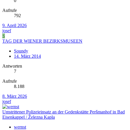
0
Aufrufe
792
9. April 2026
josef
S
TAG DER WIENER BEZIRKSMUSEEN
Soundy
14. März 2014
Antworten
7
Aufrufe
8.188
8. März 2026
josef
Umstrittener Polizeieinsatz an der Gedenkstätte Peršmanhof in Bad
Eisenkappel / Železna Kapla
wernst