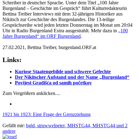
Schreiber in deutscher Sprache. Unter dem Titel „100 Jahre
Burgenland – Geschichte im Gespräch“ führt Kulturredakteurin
Bettina Treiber Interviews mit dem 32-jährigen Historiker aus
Nikitsch zur Geschichte des Burgenlandes. Die 13-teilige
Gesprächsreihe wird jeden letzten Donnerstag im Monat um 20:04
Uhr in Radio Burgenland Extra ausgestrahlt. Mehr dazu in
„100
Jahre Burgenland“ im ORF Burgenland
.
27.02.2021, Bettina Treiber, burgenland.ORF.at
Links:
Kuriose Staatengebilde und schwere Gefechte
Der Nikitscher Aufstand und der Name „Burgenland“
Povijest Gradišća od samih početkov
Zum Vergrößern anklicken....
1921 bis 1923: Eine Frage der Grenzziehung
Gefällt mir:
bgld
,
struwwelpeter
,
MHSTG44,
MHSTG44 und 2
andere