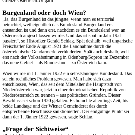
Grenze Österreich-Ungarn
Burgenland oder doch Wien?
„Ja, das Burgenland ist das jüngste, wenn man es territorial
betrachtet, weil eigentlich das Bundesland Burgenland erst
entstanden ist und dann erst, nachdem es ein Bundesland war, an
Österreich angeschlossen wurde. Und das ist spät im Jahr 1921
passiert“, so Historiker Gerald Schlag. Spät deshalb, weil ungarische
Freischärler Ende August 1921 die Landnahme durch die
österreichische Gendarmerie verhinderten. Spät auch deshalb, weil
erst nach der Volksabstimmung in Ödenburg/Sopron im Dezember
das neue Gebiet – als Bundesland – zu Österreich kam.
Wien wurde mit 1. Jänner 1922 ein selbstständiges Bundesland. Das
sei ein rechtliches Problem gewesen. Man habe sich dazu
entschlossen, Wien, das seit dem Mittelalter die Hauptstadt von
Niederösterreich war, jetzt in einer demokratischen Republik von
Niederösterreich zu trennen – aus politischen Gründen. Dieser
Beschluss sei schon 1920 gefallen. Es brauchte allerdings Zeit, bis
beide Landtage und der Wiener Gemeinderat das durch
entsprechende Beschlüsse sanktionierten. Der endgültige Punkt sei
dann der 1. Jänner 1922 gewesen, sagte Schlag.
„Frage der Sichtweise“