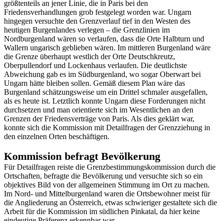
größtenteils an jener Linie, die in Paris bei den
Friedensverhandlungen grob festgelegt worden war. Ungarn
hingegen versuchte den Grenzverlauf tief in den Westen des
heutigen Burgenlandes verlegen – die Grenzlinien im
Nordburgenland wären so verlaufen, dass die Orte Halbturn und
Wallern ungarisch geblieben wären. Im mittleren Burgenland wäre
die Grenze überhaupt westlich der Orte Deutschkreutz,
Oberpullendorf und Lockenhaus verlaufen. Die deutlichste
Abweichung gab es im Südburgenland, wo sogar Oberwart bei
Ungarn hätte bleiben sollen. Gemäß diesem Plan wäre das
Burgenland schätzungsweise um ein Drittel schmaler ausgefallen,
als es heute ist. Letztlich konnte Ungarn diese Forderungen nicht
durchsetzen und man orientierte sich im Wesentlichen an den
Grenzen der Friedensverträge von Paris. Als dies geklärt war,
konnte sich die Kommission mit Detailfragen der Grenzziehung in
den einzelnen Orten beschäftigen.
Kommission befragt Bevölkerung
Für Detailfragen reiste die Grenzbestimmungskommission durch die
Ortschaften, befragte die Bevölkerung und versuchte sich so ein
objektives Bild von der allgemeinen Stimmung im Ort zu machen.
Im Nord- und Mittelburgenland waren die Ortsbewohner meist für
die Angliederung an Österreich, etwas schwieriger gestaltete sich die
Arbeit für die Kommission im südlichen Pinkatal, da hier keine
eindeutige Präferenz erkennbar war.