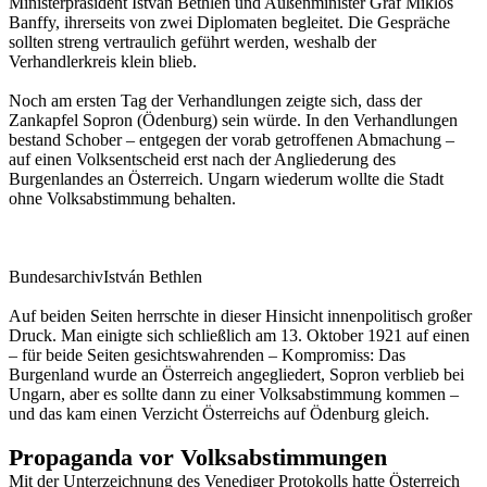
Ministerpräsident István Bethlen und Außenminister Graf Miklos
Banffy, ihrerseits von zwei Diplomaten begleitet. Die Gespräche
sollten streng vertraulich geführt werden, weshalb der
Verhandlerkreis klein blieb.
Noch am ersten Tag der Verhandlungen zeigte sich, dass der
Zankapfel Sopron (Ödenburg) sein würde. In den Verhandlungen
bestand Schober – entgegen der vorab getroffenen Abmachung –
auf einen Volksentscheid erst nach der Angliederung des
Burgenlandes an Österreich. Ungarn wiederum wollte die Stadt
ohne Volksabstimmung behalten.
BundesarchivIstván Bethlen
Auf beiden Seiten herrschte in dieser Hinsicht innenpolitisch großer
Druck. Man einigte sich schließlich am 13. Oktober 1921 auf einen
– für beide Seiten gesichtswahrenden – Kompromiss: Das
Burgenland wurde an Österreich angegliedert, Sopron verblieb bei
Ungarn, aber es sollte dann zu einer Volksabstimmung kommen –
und das kam einen Verzicht Österreichs auf Ödenburg gleich.
Propaganda vor Volksabstimmungen
Mit der Unterzeichnung des Venediger Protokolls hatte Österreich