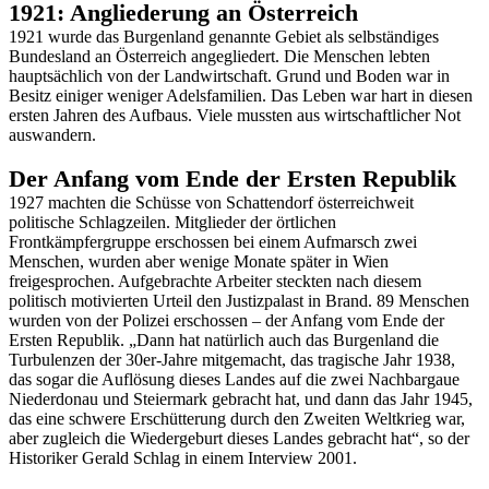
1921: Angliederung an Österreich
1921 wurde das Burgenland genannte Gebiet als selbständiges
Bundesland an Österreich angegliedert. Die Menschen lebten
hauptsächlich von der Landwirtschaft. Grund und Boden war in
Besitz einiger weniger Adelsfamilien. Das Leben war hart in diesen
ersten Jahren des Aufbaus. Viele mussten aus wirtschaftlicher Not
auswandern.
Der Anfang vom Ende der Ersten Republik
1927 machten die Schüsse von Schattendorf österreichweit
politische Schlagzeilen. Mitglieder der örtlichen
Frontkämpfergruppe erschossen bei einem Aufmarsch zwei
Menschen, wurden aber wenige Monate später in Wien
freigesprochen. Aufgebrachte Arbeiter steckten nach diesem
politisch motivierten Urteil den Justizpalast in Brand. 89 Menschen
wurden von der Polizei erschossen – der Anfang vom Ende der
Ersten Republik. „Dann hat natürlich auch das Burgenland die
Turbulenzen der 30er-Jahre mitgemacht, das tragische Jahr 1938,
das sogar die Auflösung dieses Landes auf die zwei Nachbargaue
Niederdonau und Steiermark gebracht hat, und dann das Jahr 1945,
das eine schwere Erschütterung durch den Zweiten Weltkrieg war,
aber zugleich die Wiedergeburt dieses Landes gebracht hat“, so der
Historiker Gerald Schlag in einem Interview 2001.