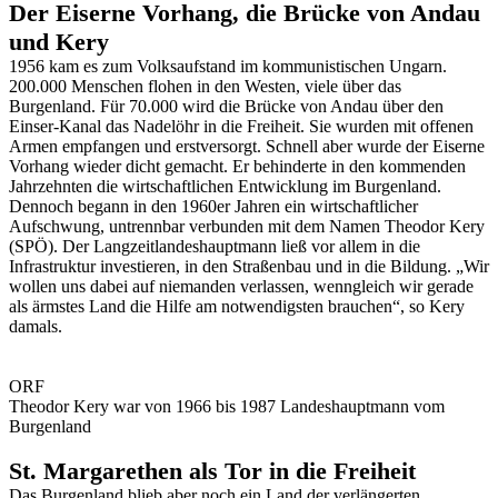
Der Eiserne Vorhang, die Brücke von Andau
und Kery
1956 kam es zum Volksaufstand im kommunistischen Ungarn.
200.000 Menschen flohen in den Westen, viele über das
Burgenland. Für 70.000 wird die Brücke von Andau über den
Einser-Kanal das Nadelöhr in die Freiheit. Sie wurden mit offenen
Armen empfangen und erstversorgt. Schnell aber wurde der Eiserne
Vorhang wieder dicht gemacht. Er behinderte in den kommenden
Jahrzehnten die wirtschaftlichen Entwicklung im Burgenland.
Dennoch begann in den 1960er Jahren ein wirtschaftlicher
Aufschwung, untrennbar verbunden mit dem Namen Theodor Kery
(SPÖ). Der Langzeitlandeshauptmann ließ vor allem in die
Infrastruktur investieren, in den Straßenbau und in die Bildung. „Wir
wollen uns dabei auf niemanden verlassen, wenngleich wir gerade
als ärmstes Land die Hilfe am notwendigsten brauchen“, so Kery
damals.
ORF
Theodor Kery war von 1966 bis 1987 Landeshauptmann vom
Burgenland
St. Margarethen als Tor in die Freiheit
Das Burgenland blieb aber noch ein Land der verlängerten