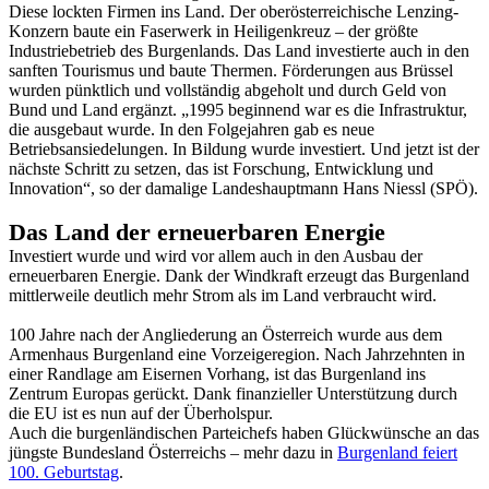
Diese lockten Firmen ins Land. Der oberösterreichische Lenzing-
Konzern baute ein Faserwerk in Heiligenkreuz – der größte
Industriebetrieb des Burgenlands. Das Land investierte auch in den
sanften Tourismus und baute Thermen. Förderungen aus Brüssel
wurden pünktlich und vollständig abgeholt und durch Geld von
Bund und Land ergänzt. „1995 beginnend war es die Infrastruktur,
die ausgebaut wurde. In den Folgejahren gab es neue
Betriebsansiedelungen. In Bildung wurde investiert. Und jetzt ist der
nächste Schritt zu setzen, das ist Forschung, Entwicklung und
Innovation“, so der damalige Landeshauptmann Hans Niessl (SPÖ).
Das Land der erneuerbaren Energie
Investiert wurde und wird vor allem auch in den Ausbau der
erneuerbaren Energie. Dank der Windkraft erzeugt das Burgenland
mittlerweile deutlich mehr Strom als im Land verbraucht wird.
100 Jahre nach der Angliederung an Österreich wurde aus dem
Armenhaus Burgenland eine Vorzeigeregion. Nach Jahrzehnten in
einer Randlage am Eisernen Vorhang, ist das Burgenland ins
Zentrum Europas gerückt. Dank finanzieller Unterstützung durch
die EU ist es nun auf der Überholspur.
Auch die burgenländischen Parteichefs haben Glückwünsche an das
jüngste Bundesland Österreichs – mehr dazu in
Burgenland feiert
100. Geburtstag
.