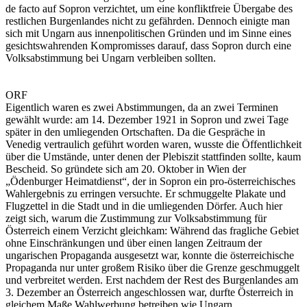
de facto auf Sopron verzichtet, um eine konfliktfreie Übergabe des
restlichen Burgenlandes nicht zu gefährden. Dennoch einigte man
sich mit Ungarn aus innenpolitischen Gründen und im Sinne eines
gesichtswahrenden Kompromisses darauf, dass Sopron durch eine
Volksabstimmung bei Ungarn verbleiben sollten.
ORF
Eigentlich waren es zwei Abstimmungen, da an zwei Terminen
gewählt wurde: am 14. Dezember 1921 in Sopron und zwei Tage
später in den umliegenden Ortschaften. Da die Gespräche in
Venedig vertraulich geführt worden waren, wusste die Öffentlichkeit
über die Umstände, unter denen der Plebiszit stattfinden sollte, kaum
Bescheid. So gründete sich am 20. Oktober in Wien der
„Ödenburger Heimatdienst“, der in Sopron ein pro-österreichisches
Wahlergebnis zu erringen versuchte. Er schmuggelte Plakate und
Flugzettel in die Stadt und in die umliegenden Dörfer. Auch hier
zeigt sich, warum die Zustimmung zur Volksabstimmung für
Österreich einem Verzicht gleichkam: Während das fragliche Gebiet
ohne Einschränkungen und über einen langen Zeitraum der
ungarischen Propaganda ausgesetzt war, konnte die österreichische
Propaganda nur unter großem Risiko über die Grenze geschmuggelt
und verbreitet werden. Erst nachdem der Rest des Burgenlandes am
3. Dezember an Österreich angeschlossen war, durfte Österreich in
gleichem Maße Wahlwerbung betreiben wie Ungarn.