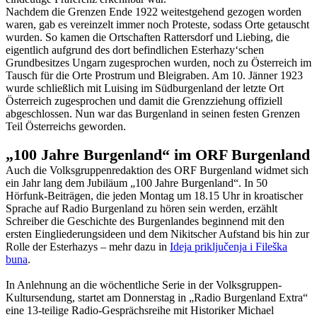
Nachdem die Grenzen Ende 1922 weitestgehend gezogen worden
waren, gab es vereinzelt immer noch Proteste, sodass Orte getauscht
wurden. So kamen die Ortschaften Rattersdorf und Liebing, die
eigentlich aufgrund des dort befindlichen Esterhazy‘schen
Grundbesitzes Ungarn zugesprochen wurden, noch zu Österreich im
Tausch für die Orte Prostrum und Bleigraben. Am 10. Jänner 1923
wurde schließlich mit Luising im Südburgenland der letzte Ort
Österreich zugesprochen und damit die Grenzziehung offiziell
abgeschlossen. Nun war das Burgenland in seinen festen Grenzen
Teil Österreichs geworden.
„100 Jahre Burgenland“ im ORF Burgenland
Auch die Volksgruppenredaktion des ORF Burgenland widmet sich
ein Jahr lang dem Jubiläum „100 Jahre Burgenland“. In 50
Hörfunk-Beiträgen, die jeden Montag um 18.15 Uhr in kroatischer
Sprache auf Radio Burgenland zu hören sein werden, erzählt
Schreiber die Geschichte des Burgenlandes beginnend mit den
ersten Eingliederungsideen und dem Nikitscher Aufstand bis hin zur
Rolle der Esterhazys – mehr dazu in
Ideja priključenja i Fileška
buna
.
In Anlehnung an die wöchentliche Serie in der Volksgruppen-
Kultursendung, startet am Donnerstag in „Radio Burgenland Extra“
eine 13-teilige Radio-Gesprächsreihe mit Historiker Michael