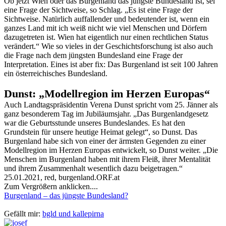
Ob jetzt Wien oder das Burgenland das jüngste Bundesland ist, sei
eine Frage der Sichtweise, so Schlag. „Es ist eine Frage der
Sichtweise. Natürlich auffallender und bedeutender ist, wenn ein
ganzes Land mit ich weiß nicht wie viel Menschen und Dörfern
dazugetreten ist. Wien hat eigentlich nur einen rechtlichen Status
verändert.“ Wie so vieles in der Geschichtsforschung ist also auch
die Frage nach dem jüngsten Bundesland eine Frage der
Interpretation. Eines ist aber fix: Das Burgenland ist seit 100 Jahren
ein österreichisches Bundesland.
Dunst: „Modellregion im Herzen Europas“
Auch Landtagspräsidentin Verena Dunst spricht vom 25. Jänner als
ganz besonderem Tag im Jubiläumsjahr. „Das Burgenlandgesetz
war die Geburtsstunde unseres Bundeslandes. Es hat den
Grundstein für unsere heutige Heimat gelegt“, so Dunst. Das
Burgenland habe sich von einer der ärmsten Gegenden zu einer
Modellregion im Herzen Europas entwickelt, so Dunst weiter. „Die
Menschen im Burgenland haben mit ihrem Fleiß, ihrer Mentalität
und ihrem Zusammenhalt wesentlich dazu beigetragen.“
25.01.2021, red, burgenland.ORF.at
Zum Vergrößern anklicken....
Burgenland – das jüngste Bundesland?
Gefällt mir:
bgld
und
kallepirna