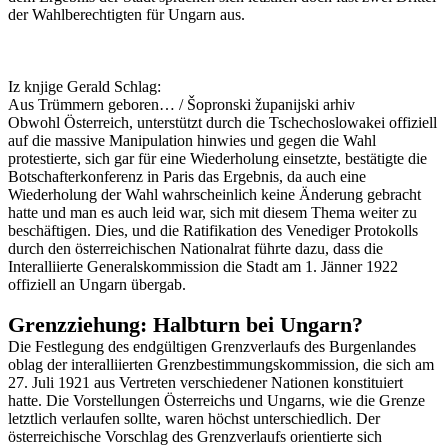
der Wahlberechtigten für Ungarn aus.
Iz knjige Gerald Schlag:
Aus Trümmern geboren… / Šopronski županijski arhiv
Obwohl Österreich, unterstützt durch die Tschechoslowakei offiziell
auf die massive Manipulation hinwies und gegen die Wahl
protestierte, sich gar für eine Wiederholung einsetzte, bestätigte die
Botschafterkonferenz in Paris das Ergebnis, da auch eine
Wiederholung der Wahl wahrscheinlich keine Änderung gebracht
hatte und man es auch leid war, sich mit diesem Thema weiter zu
beschäftigen. Dies, und die Ratifikation des Venediger Protokolls
durch den österreichischen Nationalrat führte dazu, dass die
Interalliierte Generalskommission die Stadt am 1. Jänner 1922
offiziell an Ungarn übergab.
Grenzziehung: Halbturn bei Ungarn?
Die Festlegung des endgültigen Grenzverlaufs des Burgenlandes
oblag der interalliierten Grenzbestimmungskommission, die sich am
27. Juli 1921 aus Vertreten verschiedener Nationen konstituiert
hatte. Die Vorstellungen Österreichs und Ungarns, wie die Grenze
letztlich verlaufen sollte, waren höchst unterschiedlich. Der
österreichische Vorschlag des Grenzverlaufs orientierte sich