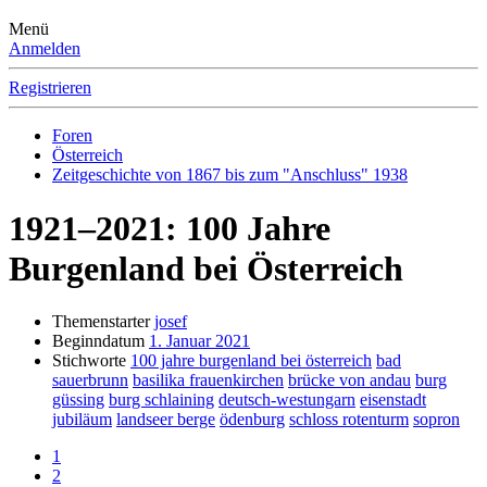
Menü
Anmelden
Registrieren
Foren
Österreich
Zeitgeschichte von 1867 bis zum "Anschluss" 1938
1921–2021: 100 Jahre
Burgenland bei Österreich
Themenstarter
josef
Beginndatum
1. Januar 2021
Stichworte
100 jahre burgenland bei österreich
bad
sauerbrunn
basilika frauenkirchen
brücke von andau
burg
güssing
burg schlaining
deutsch-westungarn
eisenstadt
jubiläum
landseer berge
ödenburg
schloss rotenturm
sopron
1
2