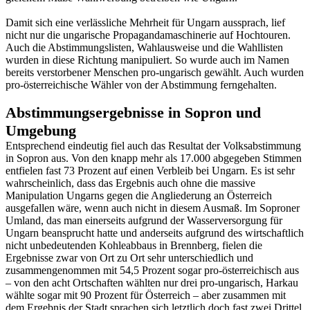
Damit sich eine verlässliche Mehrheit für Ungarn aussprach, lief
nicht nur die ungarische Propagandamaschinerie auf Hochtouren.
Auch die Abstimmungslisten, Wahlausweise und die Wahllisten
wurden in diese Richtung manipuliert. So wurde auch im Namen
bereits verstorbener Menschen pro-ungarisch gewählt. Auch wurden
pro-österreichische Wähler von der Abstimmung ferngehalten.
Abstimmungsergebnisse in Sopron und
Umgebung
Entsprechend eindeutig fiel auch das Resultat der Volksabstimmung
in Sopron aus. Von den knapp mehr als 17.000 abgegeben Stimmen
entfielen fast 73 Prozent auf einen Verbleib bei Ungarn. Es ist sehr
wahrscheinlich, dass das Ergebnis auch ohne die massive
Manipulation Ungarns gegen die Angliederung an Österreich
ausgefallen wäre, wenn auch nicht in diesem Ausmaß. Im Soproner
Umland, das man einerseits aufgrund der Wasserversorgung für
Ungarn beansprucht hatte und anderseits aufgrund des wirtschaftlich
nicht unbedeutenden Kohleabbaus in Brennberg, fielen die
Ergebnisse zwar von Ort zu Ort sehr unterschiedlich und
zusammengenommen mit 54,5 Prozent sogar pro-österreichisch aus
– von den acht Ortschaften wählten nur drei pro-ungarisch, Harkau
wählte sogar mit 90 Prozent für Österreich – aber zusammen mit
dem Ergebnis der Stadt sprachen sich letztlich doch fast zwei Drittel