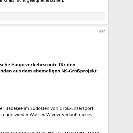
#30
äische Hauptverkehrsroute für den
standen aus dem ehemaligen NS-Großprojekt
h der Badesee im Südosten von Groß-Enzersdorf
, dann wieder Wasser. Wieder verläuft dieses
 Häusern aus den 1960ern und 1970ern samt Stegen