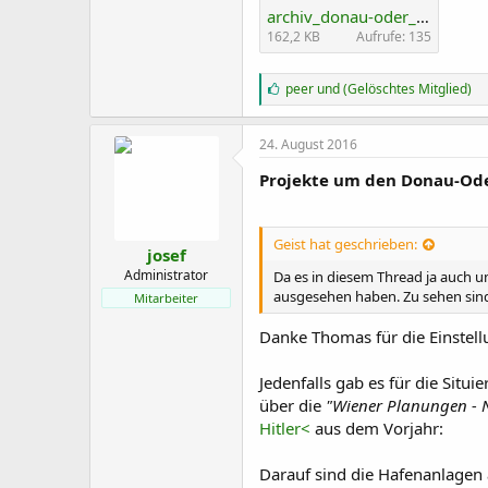
archiv_donau-oder_albern_lobau_rab_rb.jpg
162,2 KB
Aufrufe: 135
G
peer
und
(Gelöschtes Mitglied)
e
f
ä
24. August 2016
l
l
Projekte um den Donau-Oder
t
m
i
Geist hat geschrieben:
r
josef
:
Administrator
Da es in diesem Thread ja auch u
ausgesehen haben. Zu sehen sind
Mitarbeiter
Danke Thomas für die Einstellu
Jedenfalls gab es für die Situ
über die
"Wiener Planungen - N
Hitler<
aus dem Vorjahr:
Darauf sind die Hafenanlagen 