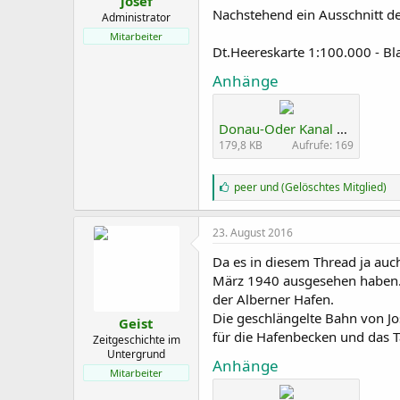
josef
Nachstehend ein Ausschnitt d
Administrator
Mitarbeiter
Dt.Heereskarte 1:100.000 - Bl
Anhänge
Donau-Oder Kanal 1944 D.Heereskarte Blatt 445.jpg
179,8 KB
Aufrufe: 169
G
peer
und
(Gelöschtes Mitglied)
e
f
ä
23. August 2016
l
l
Da es in diesem Thread ja auc
t
März 1940 ausgesehen haben. 
m
der Alberner Hafen.
i
r
Die geschlängelte Bahn von Jo
Geist
:
für die Hafenbecken und das T
Zeitgeschichte im
Untergrund
Anhänge
Mitarbeiter