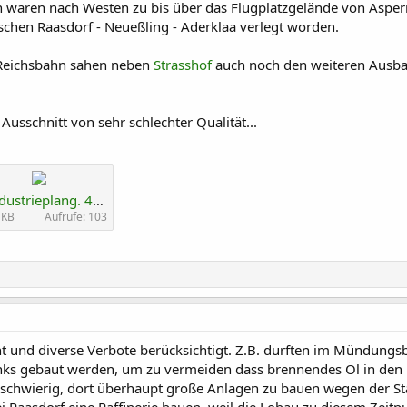
n waren nach Westen zu bis über das Flugplatzgelände von Asper
chen Raasdorf - Neueßling - Aderklaa verlegt worden.
 Reichsbahn sahen neben
Strasshof
auch noch den weiteren Ausb
 Ausschnitt von sehr schlechter Qualität...
W.Industrieplang. 41-42 b1.jpg
 KB
Aufrufe: 103
nt und diverse Verbote berücksichtigt. Z.B. durften im Mündung
nks gebaut werden, um zu vermeiden dass brennendes Öl in den 
 schwierig, dort überhaupt große Anlagen zu bauen wegen der S
ei Raasdorf eine Raffinerie bauen, weil die Lobau zu diesem Zeitpu