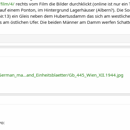
/film/4/
rechts vom Film die Bilder durchklickt (online ist nur ein T
uf einem Ponton, im Hintergrund Lagerhäuser (Albern?). Die Son
(Nr.13) ein Gleis neben dem Hubertusdamm das sich am westlic
eis am östlichen Ufer. Die beiden Männer am Damm werfen Schat
erman_ma...and_Einheitsblaetter/Gb_445_Wien_XII.1944.jpg
vo: