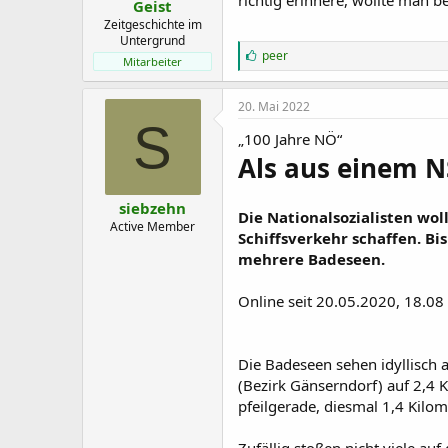
Geist
:
Zeitgeschichte im
Untergrund
G
peer
Mitarbeiter
e
f
ä
20. Mai 2022
l
S
l
„100 Jahre NÖ“
t
Als aus einem N
m
i
r
siebzehn
:
Die Nationalsozialisten wo
Active Member
Schiffsverkehr schaffen. B
mehrere Badeseen.
Online seit 20.05.2020, 18.08
Die Badeseen sehen idyllisch 
(Bezirk Gänserndorf) auf 2,4 
pfeilgerade, diesmal 1,4 Kilom
Zufällig stoßen nicht viele a