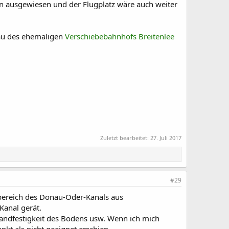
n ausgewiesen und der Flugplatz wäre auch weiter
au des ehemaligen
Verschiebebahnhofs Breitenlee
Zuletzt bearbeitet:
27. Juli 2017
#29
sbereich des Donau-Oder-Kanals aus
Kanal gerät.
tandfestigkeit des Bodens usw. Wenn ich mich
nkt als nicht geeignet erschien.