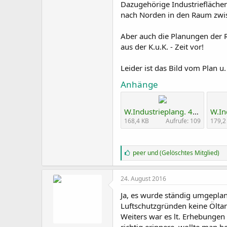
Dazugehörige Industriefläche
nach Norden in den Raum zwis
Aber auch die Planungen der
aus der K.u.K. - Zeit vor!
Leider ist das Bild vom Plan u.
Anhänge
W.Industrieplang. 41-42 a.jpg
168,4 KB
Aufrufe: 109
179,2
G
peer
und
(Gelöschtes Mitglied)
e
f
ä
24. August 2016
l
l
Ja, es wurde ständig umgepla
t
Luftschutzgründen keine Ölta
m
Weiters war es lt. Erhebungen
i
r
richtig erinnere, wollte man b