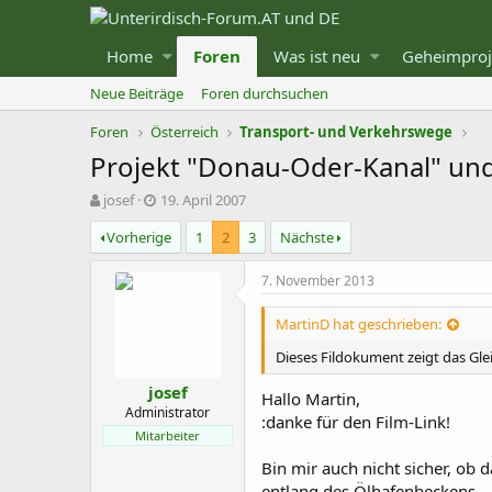
Home
Foren
Was ist neu
Geheimproj
Neue Beiträge
Foren durchsuchen
Foren
Österreich
Transport- und Verkehrswege
Projekt "Donau-Oder-Kanal" und
T
B
josef
19. April 2007
h
e
Vorherige
1
2
3
Nächste
e
g
m
i
e
n
7. November 2013
n
n
s
d
MartinD hat geschrieben:
t
a
a
t
Dieses Fildokument zeigt das Gleis
r
u
josef
t
m
Hallo Martin,
Administrator
e
:danke für den Film-Link!
r
Mitarbeiter
Bin mir auch nicht sicher, ob 
entlang des Ölhafenbeckens...