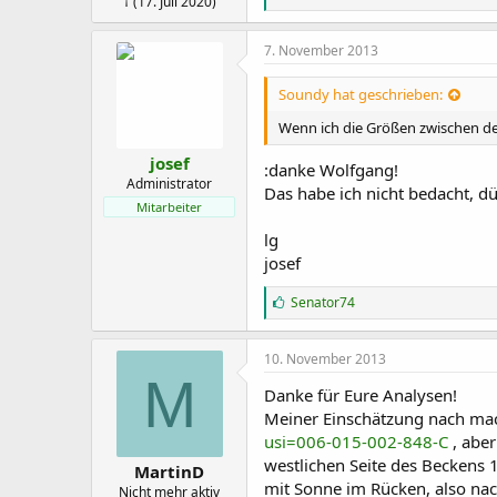
† (17. Juli 2020)
e
f
ä
7. November 2013
l
l
Soundy hat geschrieben:
t
m
Wenn ich die Größen zwischen de
i
r
josef
:danke Wolfgang!
:
Administrator
Das habe ich nicht bedacht, dü
Mitarbeiter
lg
josef
G
Senator74
e
f
ä
10. November 2013
l
M
l
Danke für Eure Analysen!
t
Meiner Einschätzung nach mach
m
usi=006-015-002-848-C
, aber
i
r
westlichen Seite des Beckens 
MartinD
:
mit Sonne im Rücken, also nac
Nicht mehr aktiv