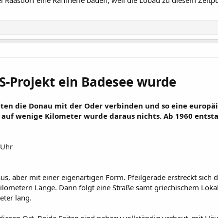
S-Projekt ein Badesee wurde
llten die Donau mit der Oder verbinden und so eine europ
is auf wenige Kilometer wurde daraus nichts. Ab 1960 ent
 Uhr
aus, aber mit einer eigenartigen Form. Pfeilgerade erstreckt sic
Kilometern Länge. Dann folgt eine Straße samt griechischem Lokal
eter lang.
uf diesen Ort. Beide Seiten sind nahezu vollständig verbaut, mit