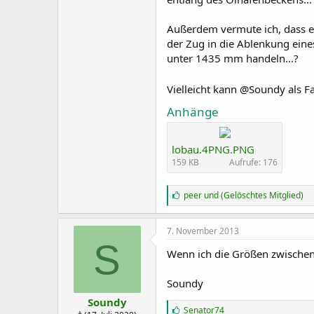
Außerdem vermute ich, dass e
der Zug in die Ablenkung eine
unter 1435 mm handeln...?
Vielleicht kann @Soundy als F
Anhänge
lobau.4PNG.PNG
159 KB
Aufrufe: 176
G
peer
und
(Gelöschtes Mitglied)
e
f
ä
7. November 2013
l
S
l
Wenn ich die Größen zwischen
t
m
Soundy
i
r
Soundy
:
G
Senator74