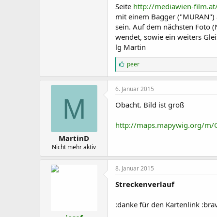
Seite
http://mediawien-film.at
mit einem Bagger ("MURAN") a
sein. Auf dem nächsten Foto 
wendet, sowie ein weiters Gl
lg Martin
G
peer
e
f
ä
6. Januar 2015
l
M
l
Obacht. Bild ist groß
t
m
http://maps.mapywig.org/m/G
i
r
MartinD
:
Nicht mehr aktiv
8. Januar 2015
Streckenverlauf
:danke für den Kartenlink :bra