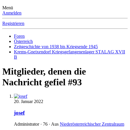
Menü
Anmelden
Registrieren
Foren
Österreich
Zeitgeschichte von 1938 bis Kriegsende 1945
Krems-Gneixendorf Kriegsgefangenenlager STALAG XVII
B
Mitglieder, denen die
Nachricht gefiel #93
20. Januar 2022
josef
Administrator
·
76
·
Aus
Niederösterreichischer Zentralraum